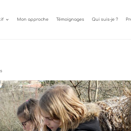
if
Mon approche
Témoignages
Qui suis-je ?
Pr
es