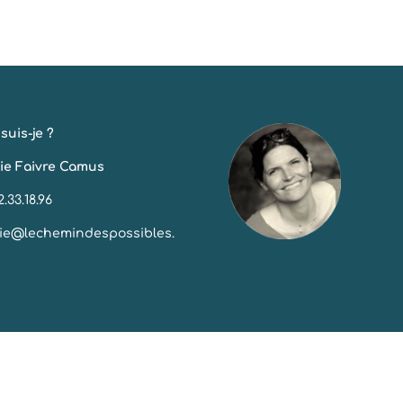
suis-je ?
ie Faivre Camus
2.33.18.96
ie@lechemindespossibles.