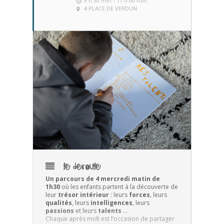
9 h 30 min - 11 h 00 min
4 PLACE DE VERDUN
LE DEROULE
Un parcours de 4 mercredi matin de
1h30
où les enfants partent à la découverte de
leur
trésor intérieur
: leurs
forces
, leurs
qualités
, leurs
intelligences
, leurs
passions
et leurs
talents
…
Chaque après midi est l’occasion de partager