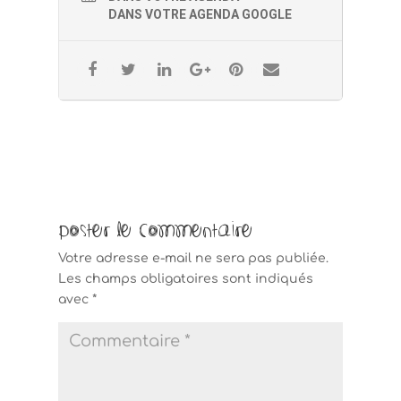
mercredi 27 mars
DANS VOTRE AGENDA GOOGLE
Les séances auront lieu à Albigny sur
Saone dans les Monts d’or, à proximité de
Lyon.
Tarif de 80 euros pour les 4 sessions.
Poster le commentaire
Votre adresse e-mail ne sera pas publiée.
Les champs obligatoires sont indiqués
Pour visualiser le retour en image du
dernier parcours En Quête de Soi
avec
*