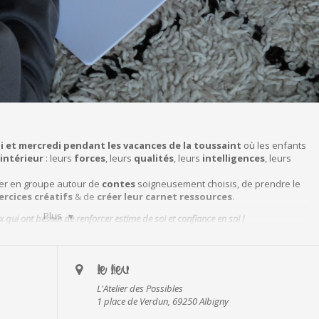
i et mercredi pendant les vacances de la toussaint
où les enfants
 intérieur
: leurs
forces
, leurs
qualités
, leurs
intelligences
, leurs
ger en groupe autour de
contes
soigneusement choisis, de prendre le
ercices créatifs
& de
créer leur carnet ressources
.
Plus
 qui ont besoin de renforcer estime de soi et confiance en soi !
e 8 à 12 ans sur ce parcours la première semaine des vacances
LE LIEU
L'Atelier des Possibles
1 place de Verdun, 69250 Albigny