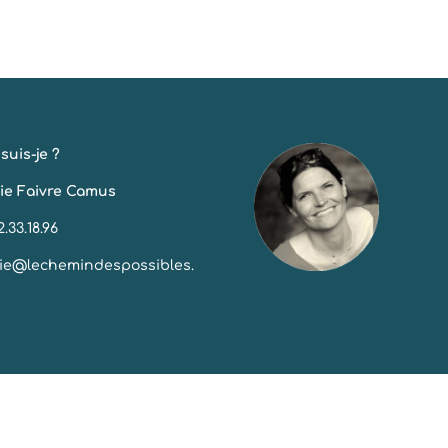
suis-je ?
ie Faivre Camus
2.33.18.96
ie@lechemindespossibles.