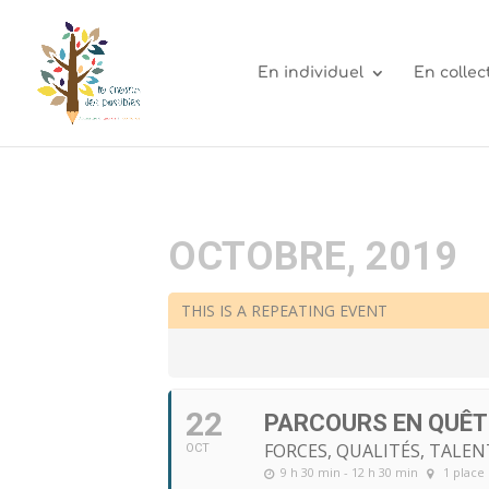
En individuel
En collect
OCTOBRE, 2019
THIS IS A REPEATING EVENT
22
PARCOURS EN QUÊTE
FORCES, QUALITÉS, TALENT
OCT
9 h 30 min - 12 h 30 min
1 place