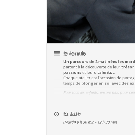
LE DEROULE
Un parcours de 2 matinées les mard
partent à la découverte de leur
trésor
passions
et leurs
talents
…
Chaque atelier est l’occasion de parta
temps de
plonger en soi avec des ex
Pour tous les enfants, encore plus pour ceux
Prochain départ pour les enfants d
LA DATE
d’octobre
(Mardi) 9 h 30 min - 12 h 30 min
Parcours prévu de 9h30 à 12h30 :