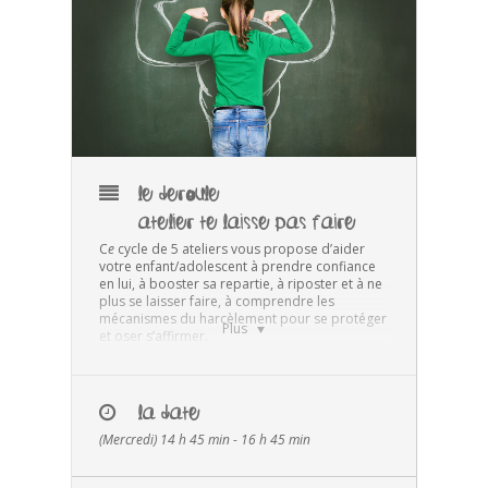
LE DEROULE
ATELIER TE LAISSE PAS FAIRE
C
e
cycle de 5 ateliers vous propose d’aider
votre enfant/adolescent à prendre confiance
en lui, à booster sa repartie, à riposter et à ne
plus se laisser faire, à comprendre les
mécanismes du harcèlement pour se protéger
Plus
et oser s’affirmer.
Pour les ados de 12 à 18 ans (de la 5e au
lycée)
LA DATE
de 4 à 6 participants
125 euros les 5 ateliers de 2h
(Mercredi) 14 h 45 min - 16 h 45 min
Objectifs de cet atelier :