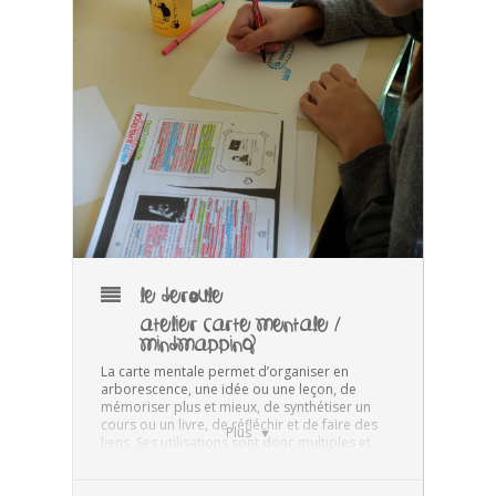
LE DEROULE
ATELIER CARTE MENTALE /
MINDMAPPING
La carte mentale permet d’organiser en
arborescence, une idée ou une leçon, de
mémoriser plus et mieux, de synthétiser un
cours ou un livre, de réfléchir et de faire des
Plus
liens. Ses utilisations sont donc multiples et
parfaitement adaptées pour tous les
apprentissages scolaires.