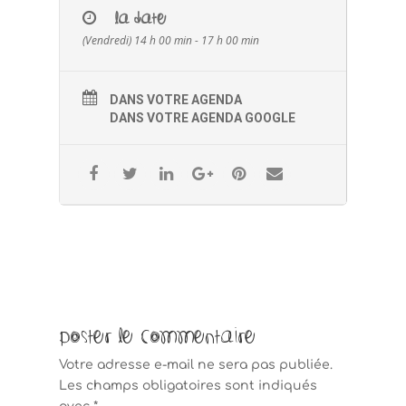
Pour les enfants avec leurs parents :
LA DATE
destinés aux enfants de 8 à 13 ans
(Vendredi) 14 h 00 min - 17 h 00 min
accompagnées de leurs parents.
Cela permet aux parents de pouvoir
accompagner leurs enfants par la suite dans la
DANS VOTRE AGENDA
durée avec cet outil.
DANS VOTRE AGENDA GOOGLE
Jusqu’à 4 enfants accompagnés d’un de leurs
parents.
Tarifs de 65€ le binôme enfant-parent et 85€ le
parent avec 2 enfants
Poster le commentaire
Votre adresse e-mail ne sera pas publiée.
Les champs obligatoires sont indiqués