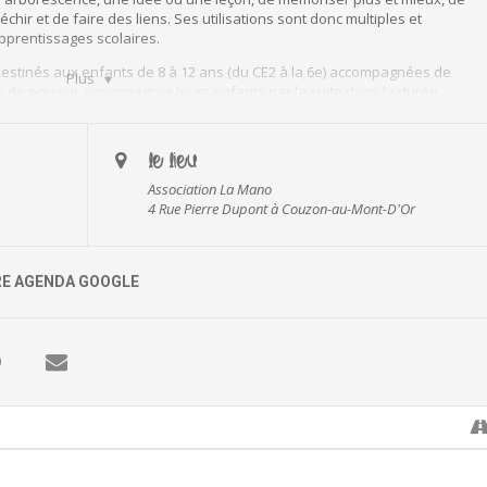
échir et de faire des liens. Ses utilisations sont donc multiples et
pprentissages scolaires.
Destinés aux enfants de 8 à 12 ans (du CE2 à la 6e) accompagnées de
Plus
s de pouvoir accompagner leurs enfants par la suite dans la durée
mpagnés d’un de leur parent.
 enfant-parent, /80€ le parent avec 2 enfants
LE LIEU
est une carte mentale, apprendre à les concevoir et travailler sur des
Association La Mano
4 Rue Pierre Dupont à Couzon-au-Mont-D'Or
RE AGENDA GOOGLE