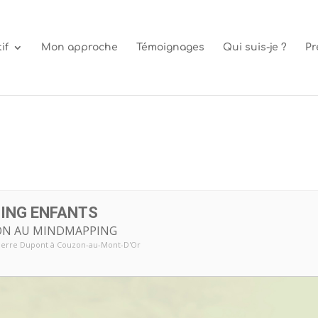
if
Mon approche
Témoignages
Qui suis-je ?
Pr
ING ENFANTS
ION AU MINDMAPPING
ierre Dupont à Couzon-au-Mont-D'Or