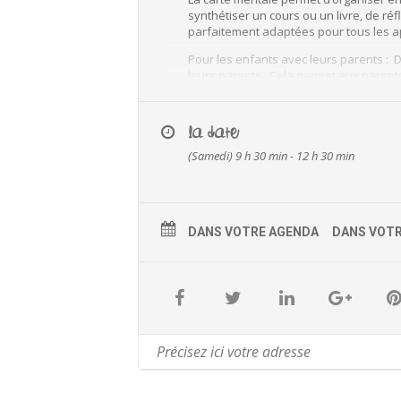
synthétiser un cours ou un livre, de réfl
parfaitement adaptées pour tous les a
Pour les enfants avec leurs parents : 
leurs parents. Cela permet aux parent
avec cet outil. Jusqu’à 5 enfants acco
Tarifs : 35€ par enfant / 60€ le binôme
LA DATE
Objectif de l’atelier : découvrir ce qu’
(Samedi) 9 h 30 min - 12 h 30 min
applications concrètes …
DANS VOTRE AGENDA
DANS VOT