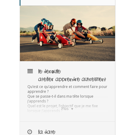
LE DEROULE
ATELIER APPRENDRE AUTREMENT
Qu’est ce qu’apprendre et comment faire pour
apprendre ?
Que se passe-t-il dans ma tête lorsque
j’apprends ?
Quel est le projet, l’objectif que je me fixe
Plus
lorsque j’apprends ?
et comment mémoriser mieux, plus de choses
et pour une durée longue ?
Venez découvrir comment fonctionne votre
cerveau via des exercices courts et ludiques et
LA DATE
repartez avec des outils pour apprendre