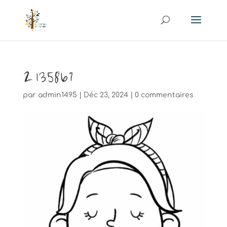
2135867
par
admin1495
|
Déc 23, 2024
|
0 commentaires