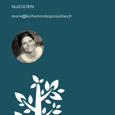
06.62.33.18.96
marie@lechemindespossibles.fr