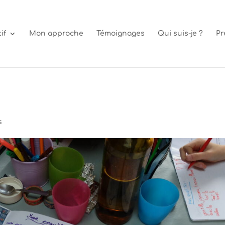
if
Mon approche
Témoignages
Qui suis-je ?
Pr
s