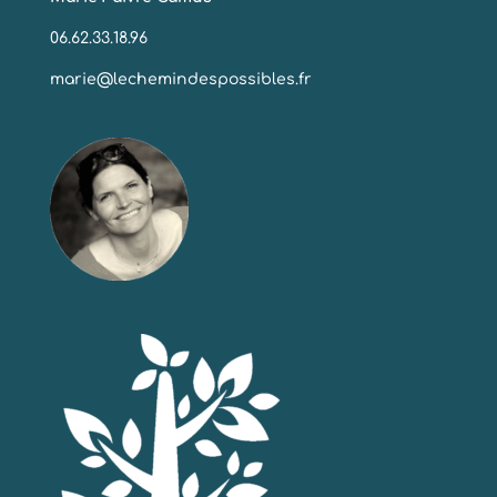
06.62.33.18.96
marie@lechemindespossibles.fr