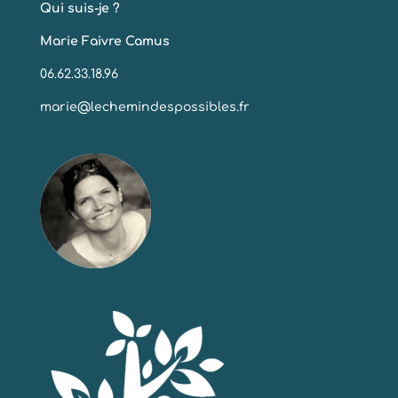
Qui suis-je ?
Marie Faivre Camus
06.62.33.18.96
marie@lechemindespossibles.fr