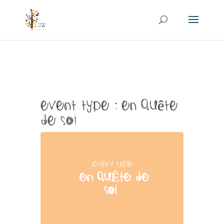
Event Type : En Quête
de Soi
EVENT TYPE
EN QUÊTE DE
SOI